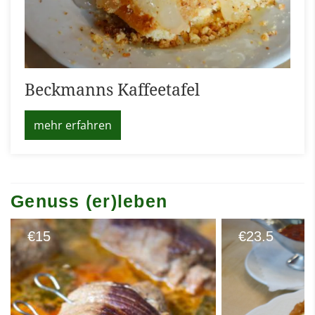
Beckmanns Kaffeetafel
mehr erfahren
Genuss (er)leben
15
23.5
€
€