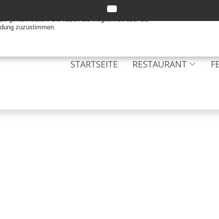
 gewährleisten. Sie haben die Möglichkeit über die
endung zuzustimmen.
STARTSEITE
RESTAURANT
F